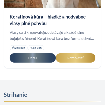
Keratínová kúra – hladké a hodvábne
vlasy plné pohybu
Vlasy sa ti krepovatejú, odstávajú a každé ráno
bojuješ s fénom? Keratínová kúra bez formaldehydov
doplní do vlasov proteín, zatvorí kutikulu a vráti im
255
min
od
95
€
hladkosť, lesk a jednoduchšiu úpravu – a pritom ich
stále môžeš stočiť na kulmu.
Detail
Rezervovať
Strihanie