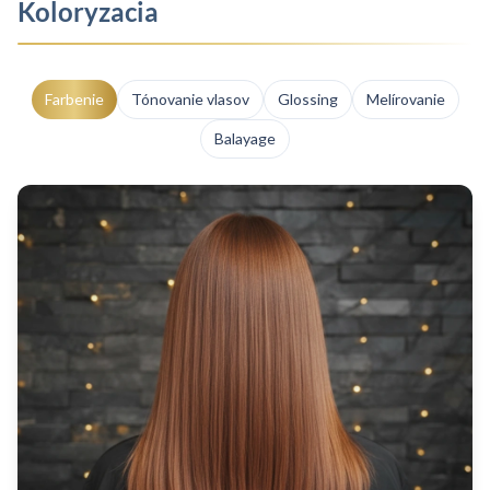
Koloryzacia
Farbenie
Tónovanie vlasov
Glossing
Melírovanie
Balayage