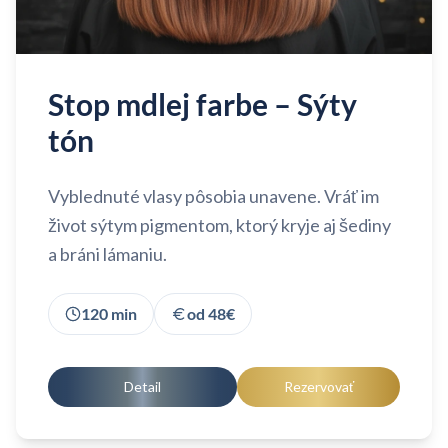
Stop mdlej farbe – Sýty
tón
Vyblednuté vlasy pôsobia unavene. Vráť im
život sýtym pigmentom, ktorý kryje aj šediny
a bráni lámaniu.
120
min
od
48
€
Detail
Rezervovať