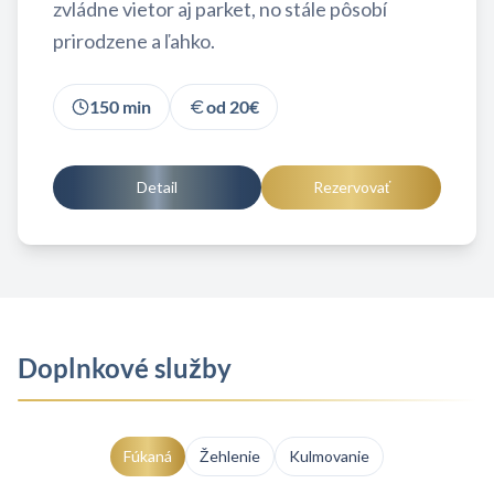
zvládne vietor aj parket, no stále pôsobí
prirodzene a ľahko.
150
min
od
20
€
Detail
Rezervovať
Doplnkové služby
Fúkaná
Žehlenie
Kulmovanie