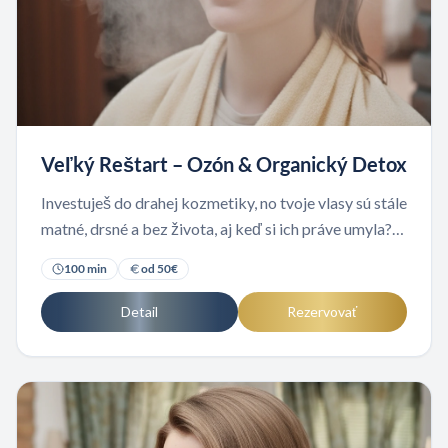
Veľký Reštart – Ozón & Organický Detox
Investuješ do drahej kozmetiky, no tvoje vlasy sú stále
matné, drsné a bez života, aj keď si ich práve umyla?
Tvrdá voda, silikóny, toxíny a ťažké kovy vytvorili na
100
min
od
50
€
povrchu bariéru, cez ktorú vlas nedýcha. Odstráňme
ju a vráťme im prirodzený pohyb.
Detail
Rezervovať