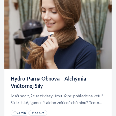
Hydro-Parná Obnova – Alchýmia
Vnútornej Sily
Máš pocit, že sa ti vlasy lámu už pri pohľade na kefu?
Sú krehké, 'gumené' alebo zničené chémiou? Tento
rituál pôsobí ako neviditeľné stehy, ktoré spoja
75
min
od
40
€
poškodenú štruktúru vlasu opäť dokopy.