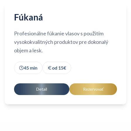
Fúkaná
Profesionálne fúkanie vlasov s použitím
vysokokvalitných produktov pre dokonalý
objem a lesk.
45
min
od
15
€
Detail
Rezervovať