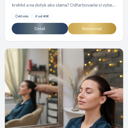
krehké a na dotyk ako slama? Odfarbovanie si vyberá
svoju daň, ale tento rituál ju zaplatí späť. Vráťme
60
min
od
40
€
tvojim vlasom stratenú silu a zamatovú hebkosť.
Detail
Rezervovať