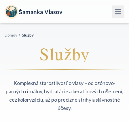
Šamanka Vlasov
Domov
Služby
Služby
Komplexná starostlivosť o vlasy – od ozónovo-
parných rituálov, hydratácie a keratínových ošetrení,
cez koloryzáciu, až po precízne strihy a slávnostné
účesy.