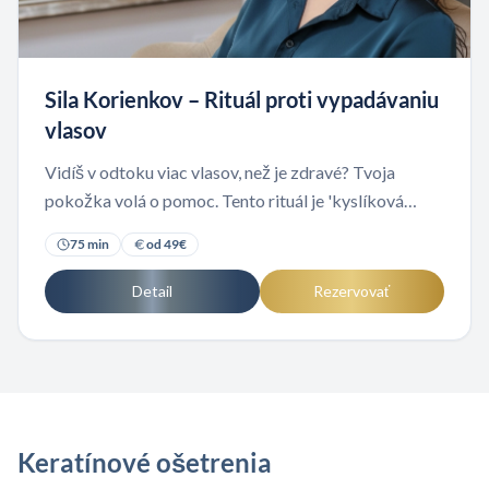
Sila Korienkov – Rituál proti vypadávaniu
vlasov
Vidíš v odtoku viac vlasov, než je zdravé? Tvoja
pokožka volá o pomoc. Tento rituál je 'kyslíková
bomba' pre tvoje korienky, ktorá zastaví padanie a
75
min
od
49
€
naštartuje nový rast.
Detail
Rezervovať
Keratínové ošetrenia