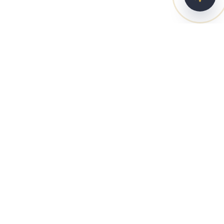
Šamanka Vlasov
+421 948 01 01 42
Clementisova 18
Chrenová, Nitra
kontakt@samankavlasov.sk
TERMÍNY