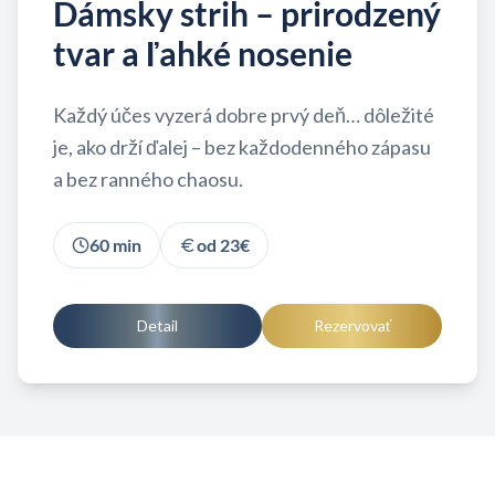
Dámsky strih – prirodzený
tvar a ľahké nosenie
Každý účes vyzerá dobre prvý deň… dôležité
je, ako drží ďalej – bez každodenného zápasu
a bez ranného chaosu.
60
min
od
23
€
Detail
Rezervovať