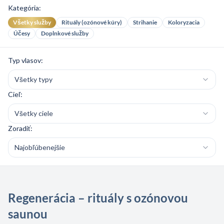
Kategória:
Všetky služby
Rituály (ozónové kúry)
Strihanie
Koloryzacia
Účesy
Doplnkové služby
Typ vlasov:
Všetky typy
Cieľ:
Všetky ciele
Zoradiť:
Najobľúbenejšie
Regenerácia – rituály s ozónovou
saunou