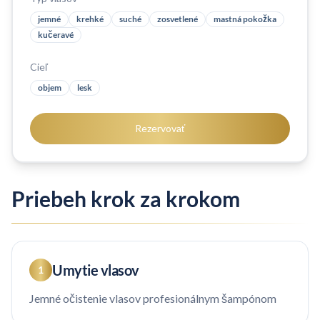
jemné
krehké
suché
zosvetlené
mastná pokožka
kučeravé
Cieľ
objem
lesk
Rezervovať
Priebeh krok za krokom
Umytie vlasov
1
Jemné očistenie vlasov profesionálnym šampónom