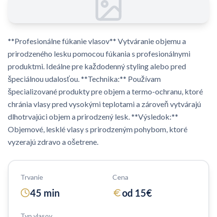
**Profesionálne fúkanie vlasov** Vytváranie objemu a
prirodzeného lesku pomocou fúkania s profesionálnymi
produktmi. Ideálne pre každodenný styling alebo pred
špeciálnou udalosťou. **Technika:** Používam
špecializované produkty pre objem a termo-ochranu, ktoré
chránia vlasy pred vysokými teplotami a zároveň vytvárajú
dlhotrvajúci objem a prirodzený lesk. **Výsledok:**
Objemové, lesklé vlasy s prirodzeným pohybom, ktoré
vyzerajú zdravo a ošetrene.
Trvanie
Cena
45
min
od
15
€
Typ vlasov