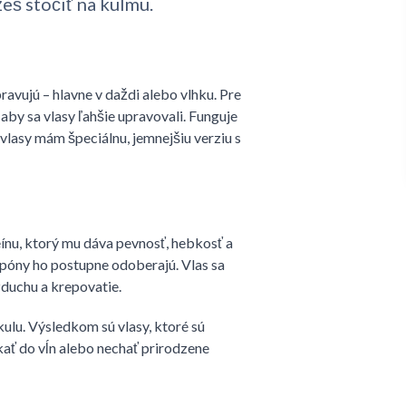
eš stočiť na kulmu.
ravujú – hlavne v daždi alebo vlhku. Pre
, aby sa vlasy ľahšie upravovali. Funguje
 vlasy mám špeciálnu, jemnejšiu verziu s
eínu, ktorý mu dáva pevnosť, hebkosť a
ampóny ho postupne odoberajú. Vlas sa
zduchu a krepovatie.
kulu. Výsledkom sú vlasy, ktoré sú
úkať do vĺn alebo nechať prirodzene