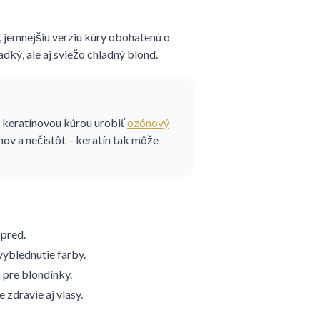
, jemnejšiu verziu kúry obohatenú o
adký, ale aj sviežo chladný blond.
 keratínovou kúrou urobiť
ozónový
ónov a nečistôt – keratín tak môže
pred.
vyblednutie farby.
 pre blondínky.
 zdravie aj vlasy.