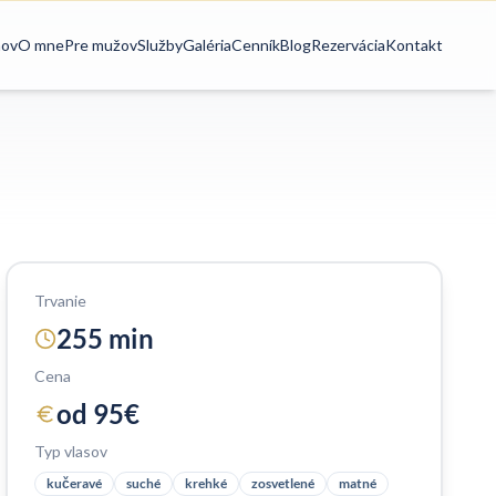
ov
O mne
Pre mužov
Služby
Galéria
Cenník
Blog
Rezervácia
Kontakt
Trvanie
255
min
Cena
od
95
€
Typ vlasov
kučeravé
suché
krehké
zosvetlené
matné