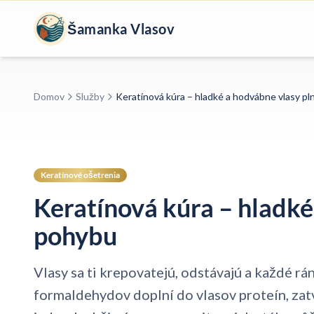
Šamanka Vlasov
Domov
Služby
Keratínová kúra – hladké a hodvábne vlasy p
Keratínové ošetrenia
Keratínová kúra – hladké
pohybu
Vlasy sa ti krepovatejú, odstávajú a každé r
formaldehydov doplní do vlasov proteín, zatvo