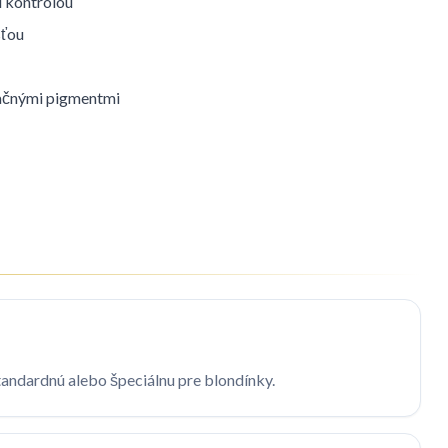
d kontrolou
sťou
začnými pigmentmi
tandardnú alebo špeciálnu pre blondínky.