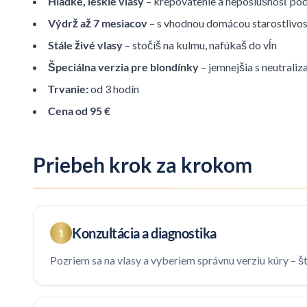
Hladké, lesklé vlasy
– krepovatenie a neposlušnosť po
Výdrž až 7 mesiacov
– s vhodnou domácou starostlivo
Stále živé vlasy
– stočíš na kulmu, nafúkaš do vĺn
Špeciálna verzia pre blondínky
– jemnejšia s neutrali
Trvanie:
od 3 hodín
Cena od 95 €
Priebeh krok za krokom
Konzultácia a diagnostika
1
Pozriem sa na vlasy a vyberiem správnu verziu kúry – š