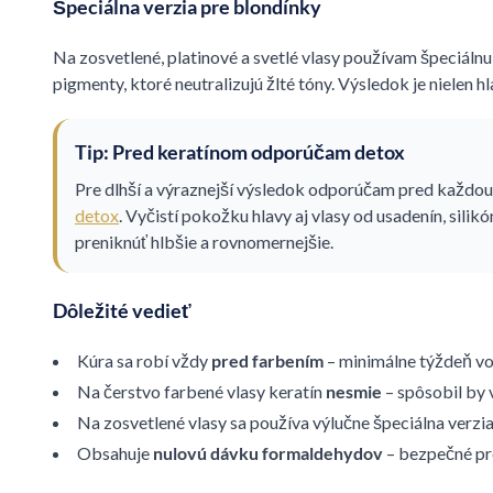
Špeciálna verzia pre blondínky
Na zosvetlené, platinové a svetlé vlasy používam špeciálnu
pigmenty, ktoré neutralizujú žlté tóny. Výsledok je nielen hl
Tip: Pred keratínom odporúčam detox
Pre dlhší a výraznejší výsledok odporúčam pred každou
detox
. Vyčistí pokožku hlavy aj vlasy od usadenín, silik
preniknúť hlbšie a rovnomernejšie.
Dôležité vedieť
Kúra sa robí vždy
pred farbením
– minimálne týždeň vo
Na čerstvo farbené vlasy keratín
nesmie
– spôsobil by 
Na zosvetlené vlasy sa používa výlučne špeciálna verzia
Obsahuje
nulovú dávku formaldehydov
– bezpečné pre