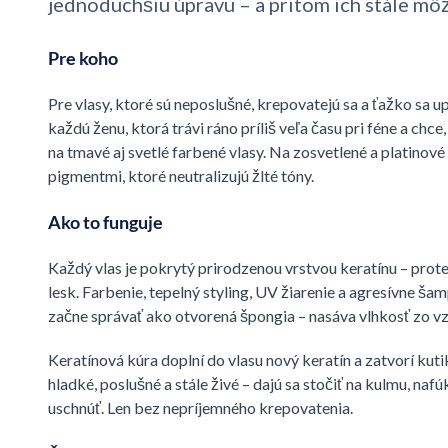
jednoduchšiu úpravu – a pritom ich stále môž
Pre koho
Pre vlasy, ktoré sú neposlušné, krepovatejú sa a ťažko sa up
každú ženu, ktorá trávi ráno príliš veľa času pri féne a chce
na tmavé aj svetlé farbené vlasy. Na zosvetlené a platinové
pigmentmi, ktoré neutralizujú žlté tóny.
Ako to funguje
Každý vlas je pokrytý prirodzenou vrstvou keratínu – prot
lesk. Farbenie, tepelný styling, UV žiarenie a agresívne š
začne správať ako otvorená špongia – nasáva vlhkosť zo v
Keratínová kúra doplní do vlasu nový keratín a zatvorí kuti
hladké, poslušné a stále živé – dajú sa stočiť na kulmu, naf
uschnúť. Len bez nepríjemného krepovatenia.