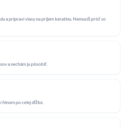
u a pripraví vlasy na príjem keratínu. Nemusíš prísť so
sov a nechám ju pôsobiť.
h fénom po celej dĺžke.