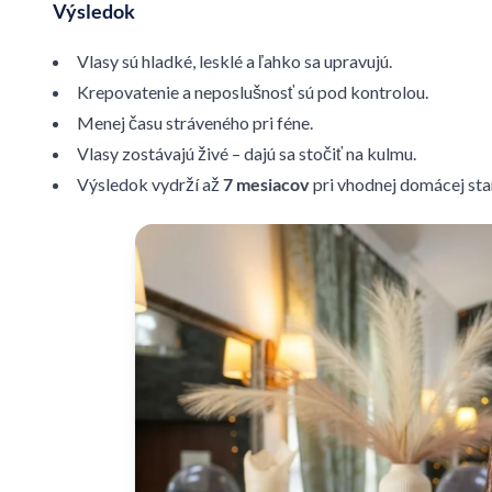
Výsledok
Vlasy sú hladké, lesklé a ľahko sa upravujú.
Krepovatenie a neposlušnosť sú pod kontrolou.
Menej času stráveného pri féne.
Vlasy zostávajú živé – dajú sa stočiť na kulmu.
Výsledok vydrží až
7 mesiacov
pri vhodnej domácej star