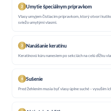
Umytie špeciálnym prípravkom
2
Vlasy umyjem čistiacim prípravkom, ktorý otvorí kutikul
sviežo umytými vlasmi.
Nanášanie keratínu
3
Keratínovú kúru nanesiem po sekciách na celú dĺžku vla
Sušenie
4
Pred žehlením musia byť vlasy úplne suché – vysuším ic