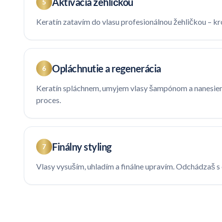
Aktivácia žehličkou
5
Keratín zatavím do vlasu profesionálnou žehličkou – kro
Opláchnutie a regenerácia
6
Keratín spláchnem, umyjem vlasy šampónom a nanesiem 
proces.
Finálny styling
7
Vlasy vysuším, uhladím a finálne upravím. Odchádzaš 