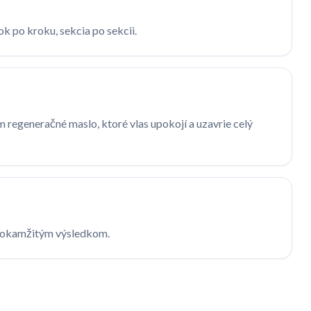
k po kroku, sekcia po sekcii.
regeneračné maslo, ktoré vlas upokojí a uzavrie celý
s okamžitým výsledkom.