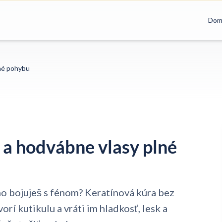
Dom
lné pohybu
 a hodvábne vlasy plné
áno bojuješ s fénom? Keratínová kúra bez
rí kutikulu a vráti im hladkosť, lesk a